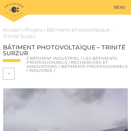
MENU
Accueil
»
Projets
»
Bâtiment photovoltaïque –
Trinité Surzur
BÂTIMENT PHOTOVOLTAÏQUE – TRINITÉ
SURZUR
// BÂTIMENT INDUSTRIEL / LES BÂTIMENTS
PROFESSIONNELS / RECHERCHES ET
INNOVATIONS / BÂTIMENTS PROFESSIONNELS
/ INDUSTRIE /
<