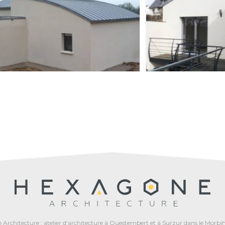
rchitecture : atelier d'architecture à Questembert et à Surzur dans le Morbih