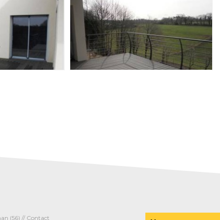
an (56) //
Contact