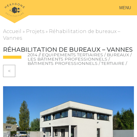
MENU
Accueil
»
Projets
»
Réhabilitation de bureaux –
Vannes
RÉHABILITATION DE BUREAUX – VANNES
2014 // EQUIPEMENTS TERTIAIRES / BUREAUX /
LES BÂTIMENTS PROFESSIONNELS /
BÂTIMENTS PROFESSIONNELS / TERTIAIRE /
<