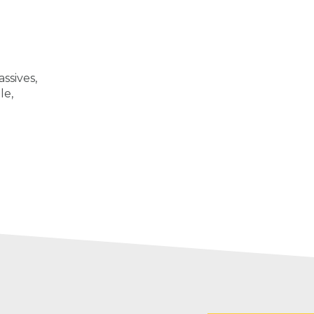
ssives,
le,