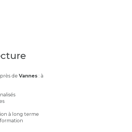
ecture
n près de
Vannes
: à
nalisés
es
sion à long terme
 formation