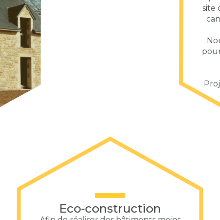
site
can
Nou
pour 
Pro
Eco-construction
Afin de réaliser des bâtiments moins