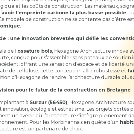
gique et les coûts de construction. Les matériaux, soig
’
avoir l’empreinte carbone la plus basse possible
tou
 Ce modèle de construction ne se contente pas d’être esth
nomique
.
ode : une innovation brevetée qui défie les conventi
là de l’
ossature bois
, Hexagone Architecture innove 
urte, conçue pour s’assembler sans poteaux de soutien 
écédent, offrant une sensation d’espace et de liberté uni
ate de cellulose, cette conception allie robustesse et
fa
ition d’Hexagone de rendre l’architecture durable plus a
vision pour le futur de la construction en Bretagne
implantant à
Surzur (56450)
, Hexagone Architecture s
nt innovation, écologie et esthétisme. Les projets portés 
nent un avenir où l’architecture s’intègre pleinement 
ironnement. Pour les Morbihannais en quête d’un
habit
tecture est un partenaire de choix.