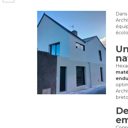
Dans 
Archi
équip
écol
Un
na
Hexag
maté
endu
optim
Archi
breto
De
em
Consc