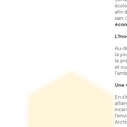
écolo
afin d
sain.
éco
L’In
Au-de
la yo
le pr
et ou
l’amb
Une 
En s’
allia
incar
l’env
Archi