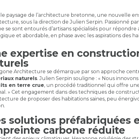
le paysage de l’
architecture bretonne
, une nouvelle e
tecture, sous la direction de Julien Serpin. Passionné par
e se sont entourés d’artisans spécialisés pour répondr
ogique
et abordable, en phase avec les aspirations des h
e expertise en constructio
turels
one Architecture se démarque par son approche centré
riaux naturels
. Julien Serpin souligne : « Nous innovons
its en terre crue
, un procédé traditionnel qui offre u
al. » Cet engagement dans des techniques de construc
tecture de proposer des habitations saines, peu énergi
n.
s solutions préfabriquées e
preinte carbone réduite
ient des enjeux climatiques, Hexagone privilégie des str